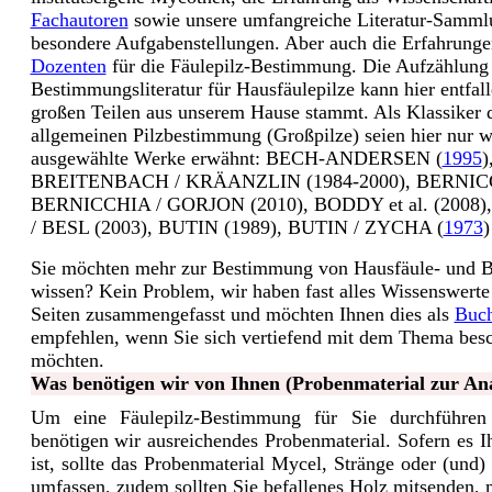
Fachautoren
sowie unsere umfangreiche Literatur-Samml
besondere Aufgabenstellungen. Aber auch die Erfahrunge
Dozenten
für die Fäulepilz-Bestimmung. Die Aufzählung
Bestimmungsliteratur für Hausfäulepilze kann hier entfall
großen Teilen aus unserem Hause stammt. Als Klassiker 
allgemeinen Pilzbestimmung (Großpilze) seien hier nur 
ausgewählte Werke erwähnt: BECH-ANDERSEN (
1995
)
BREITENBACH / KRÄANZLIN (1984-2000), BERNIC
BERNICCHIA / GORJON (2010), BODDY et al. (2008
/ BESL (2003), BUTIN (1989), BUTIN / ZYCHA (
1973
)
Sie möchten mehr zur Bestimmung von Hausfäule- und B
wissen? Kein Problem, wir haben fast alles Wissenswerte
Seiten zusammengefasst und möchten Ihnen dies als
Buch
empfehlen, wenn Sie sich vertiefend mit dem Thema besc
möchten.
Was benötigen wir von Ihnen (Probenmaterial zur Ana
Um eine Fäulepilz-Bestimmung für Sie durchführen
benötigen wir ausreichendes Probenmaterial. Sofern es 
ist, sollte das Probenmaterial Mycel, Stränge oder (und)
umfassen, zudem sollten Sie befallenes Holz mitsenden, 