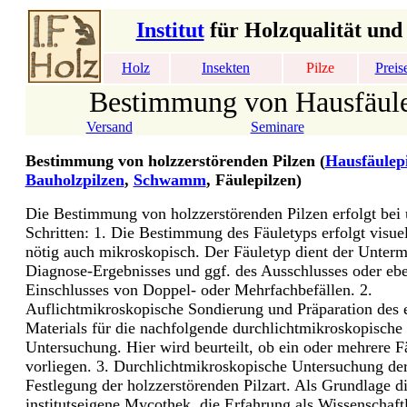
Institut
für Holzqualität und
Holz
Insekten
Pilze
Preis
Bestimmung von Hausfäule
Versand
Seminare
Bestimmung von holzzerstörenden Pilzen (
Hausfäulep
Bauholzpilzen
,
Schwamm
, Fäulepilzen)
Die Bestimmung von holzzerstörenden Pilzen erfolgt bei u
Schritten: 1. Die Bestimmung des Fäuletyps erfolgt visue
nötig auch mikroskopisch. Der Fäuletyp dient der Unter
Diagnose-Ergebnisses und ggf. des Ausschlusses oder eb
Einschlusses von Doppel- oder Mehrfachbefällen. 2.
Auflichtmikroskopische Sondierung und Präparation des 
Materials für die nachfolgende durchlichtmikroskopische
Untersuchung. Hier wird beurteilt, ob ein oder mehrere F
vorliegen. 3. Durchlichtmikroskopische Untersuchung der
Festlegung der holzzerstörenden Pilzart. Als Grundlage d
institutseigene Mycothek, die Erfahrung als Wissenschaft