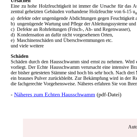
Ursachen
Eine zu hohe Holzfeuchtigkeit ist immer die Ursache für das 
zentral geheizten Gebäuden vorhandene Holzfeuchte von 6-15 u
a) defekte oder ungenügende Abdichtungen gegen Feuchtigkei
b) ungenügende Wartung und Pflege der Ableitungssysteme und
c) Defekte an Rohrleitungen (Frisch-, Ab- und Regenwasser),
d) Kondensation an dafür nicht vorgesehenen Orten,
e) Maschinenschäden und Überschwemmungen etc.
und viele weitere
Schäden
Schäden durch den Hausschwamm sind ernst zu nehmen. Wird ei
vorliegt. Der Echte Hausschwamm verursacht eine intensive Brau
der bisher getesteten Stämme sind hoch bis sehr hoch. Nach drei 
ein braunes Pulver zurückbleibt. Zur Bekämpfung wird in der R
die fachgerechte Vorgehensweise. Näheres erfahren Sie von Ihre
-
Näheres zum Echten Hausschwamm
(pdf-Datei)
Auto