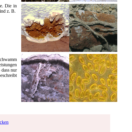
e. Die in
ind z. B.
usschwamm
eistungen
 dass nur
beschreibt
icken