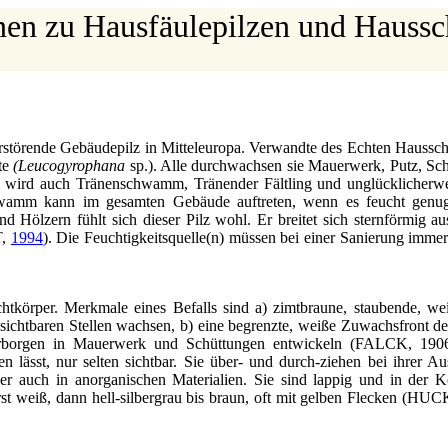
nen zu Hausfäulepilzen und Haus
erstörende Gebäudepilz in Mitteleuropa. Verwandte des Echten Haus
ute
(Leucogyrophana
sp.). Alle durchwachsen sie Mauerwerk, Putz, Sc
wird auch Tränenschwamm, Tränender Fältling und unglücklicherwe
mm kann im gesamten Gebäude auftreten, wenn es feucht genug 
lzern fühlt sich dieser Pilz wohl. Er breitet sich sternförmig aus
T,
1994
). Die Feuchtigkeitsquelle(n) müssen bei einer Sanierung immer 
körper. Merkmale eines Befalls sind a) zimtbraune, staubende, we
n sichtbaren Stellen wachsen, b) eine begrenzte, weiße Zuwachsfront d
ch verborgen in Mauerwerk und Schüttungen entwickeln (FALCK, 19
lässt, nur selten sichtbar. Sie über- und durch-ziehen bei ihrer Au
er auch in anorganischen Materialien. Sie sind lappig und in der K
 erst weiß, dann hell-silbergrau bis braun, oft mit gelben Flecken (