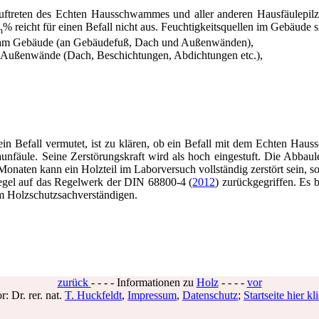
Auftreten des Echten Hausschwammes und aller anderen Hausfäulepilz
% reicht für einen Befall nicht aus. Feuchtigkeitsquellen im Gebäude s
m
t am Gebäude (an Gebäudefuß, Dach und Außenwänden),
 Außenwände (Dach, Beschichtungen, Abdichtungen etc.),
n Befall vermutet, ist zu klären, ob ein Befall mit dem Echten Ha
nfäule. Seine Zerstörungskraft wird als hoch eingestuft. Die Abbaul
Monaten kann ein Holzteil im Laborversuch vollständig zerstört sein, so
egel auf das Regelwerk der DIN 68800-4 (
2012
) zurückgegriffen. Es 
m Holzschutzsachverständigen.
zurück
- - - - Informationen zu
Holz
- - - -
vor
r: Dr. rer. nat.
T. Huckfeldt
,
Impressum
,
Datenschutz
;
Startseite hier kl