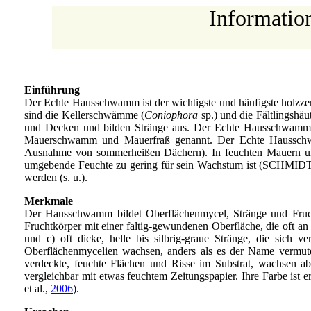
Informatio
Einführung
Der Echte Hausschwamm ist der wichtigste und häufigste holzz
sind die Kellerschwämme (
Coniophora
sp.) und die Fältlingshä
und Decken und bilden Stränge aus. Der Echte Hausschwamm 
Mauerschwamm und Mauerfraß genannt. Der Echte Hausschwa
Ausnahme von sommerheißen Dächern). In feuchten Mauern und Hö
umgebende Feuchte zu gering für sein Wachstum ist (SCHMID
werden (s. u.).
Merkmale
Der Hausschwamm bildet Oberflächenmycel, Stränge und Frucht
Fruchtkörper mit einer faltig-gewundenen Oberfläche, die oft a
und c) oft dicke, helle bis silbrig-graue Stränge, die si
Oberflächenmycelien wachsen, anders als es der Name vermuten 
verdeckte, feuchte Flächen und Risse im Substrat, wachsen ab
vergleichbar mit etwas feuchtem Zeitungspapier. Ihre Farbe ist
et al.,
2006
).