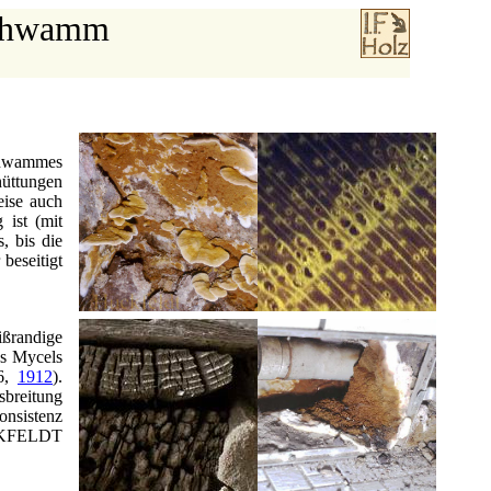
schwamm
schwammes
hüttungen
ise auch
ist (mit
, bis die
beseitigt
ißrandige
es Mycels
06,
1912
).
sbreitung
onsistenz
HUCKFELDT