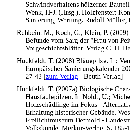
Schwindverhaltens hölzerner Bauteile
Wenk, H-J. (Hrsg.). Holzfenster: Kon
Sanierung, Wartung. Rudolf Müller,
Rehbein, M.; Koch, G.; Klein, P. (2009)
Befunde vom Sarg der "Frau von Pei
Vorgeschichtsblätter. Verlag C. H. B
Huckfeldt, T. (2008) Bläuepilze. In: Ve
Europäischer Sanierungskalender 200
27-43 [
zum Verlag
- Beuth Verlag]
Huckfeldt, T. (2007a) Biologische Char
Hausfäulepilzen. In Noldt, U.; Michel
Holzschädlinge im Fokus - Alternat
Erhaltung historischer Gebäude. Wes
Freilichtmuseum Detmold - Landes
Volkskunde, Merkur-Verlag, S. 185-