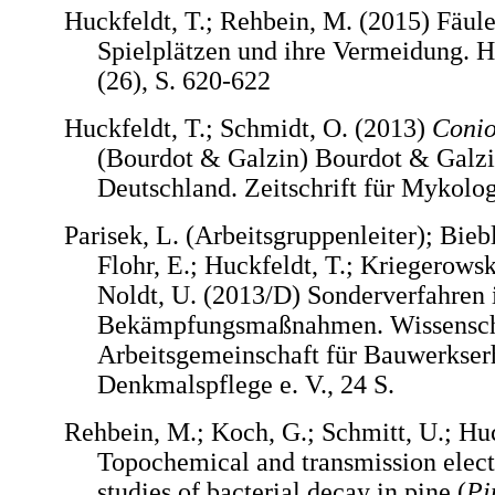
Huckfeldt, T.; Rehbein, M. (2015) Fäul
Spielplätzen und ihre Vermeidung. H
(26), S. 620-622
Huckfeldt, T.; Schmidt, O. (2013)
Conio
(Bourdot & Galzin) Bourdot & Galzin
Deutschland. Zeitschrift für Mykolog
Parisek, L. (Arbeitsgruppenleiter); Biebl
Flohr, E.; Huckfeldt, T.; Kriegerows
Noldt, U. (2013/D) Sonderverfahren 
Bekämpfungsmaßnahmen. Wissenscha
Arbeitsgemeinschaft für Bauwerkser
Denkmalspflege e. V., 24 S.
Rehbein, M.; Koch, G.; Schmitt, U.; Huc
Topochemical and transmission elec
studies of bacterial decay in pine (
Pi