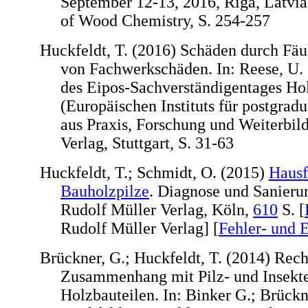
September 12-13, 2016, Riga, Latvia.
of Wood Chemistry, S. 254-257
Huckfeldt, T. (2016) Schäden durch Fäu
von Fachwerkschäden. In: Reese, U.
des Eipos-Sachverständigentages Ho
(Europäischen Instituts für postgrad
aus Praxis, Forschung und Weiterbil
Verlag, Stuttgart, S. 31-63
Huckfeldt, T.; Schmidt, O. (2015)
Hausf
Bauholzpilze
. Diagnose und Sanieru
Rudolf Müller Verlag, Köln,
610
S. [
Rudolf Müller Verlag] [
Fehler- und 
Brückner, G.; Huckfeldt, T. (2014) Rec
Zusammenhang mit Pilz- und Insekte
Holzbauteilen. In: Binker G.; Brückne