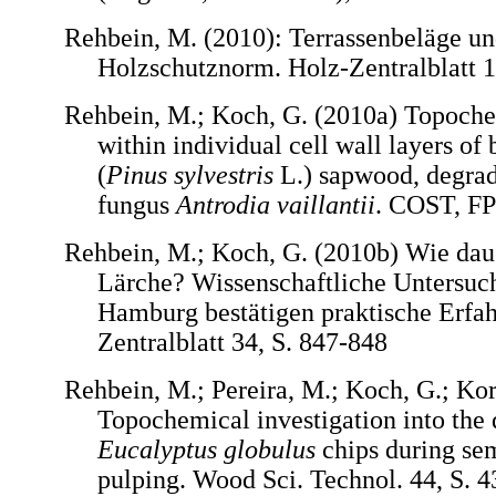
Rehbein, M. (2010): Terrassenbeläge un
Holzschutznorm. Holz-Zentralblatt 1
Rehbein, M.; Koch, G. (2010a) Topoche
within individual cell wall layers of
(
Pinus sylvestris
L.) sapwood, degrad
fungus
Antrodia vaillantii
. COST, FP
Rehbein, M.; Koch, G. (2010b) Wie dauer
Lärche? Wissenschaftliche Untersuc
Hamburg bestätigen praktische Erfa
Zentralblatt 34, S. 847-848
Rehbein, M.; Pereira, M.; Koch, G.; Kor
Topochemical investigation into the d
Eucalyptus globulus
chips during sem
pulping. Wood Sci. Technol. 44, S. 