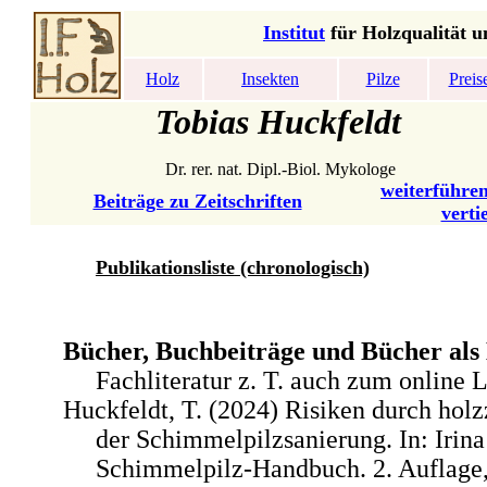
Institut
für Holzqualität u
Holz
Insekten
Pilze
Preis
Tobias Huckfeldt
Dr. rer. nat. Dipl.-Biol. Mykologe
weiterführen
Beiträge zu Zeitschriften
verti
Publikationsliste
(chronologisch)
Bücher, Buchbeiträge und Bücher als
Fachliteratur z. T. auch zum online 
Huckfeldt, T. (2024) Risiken durch holz
der Schimmelpilzsanierung. In: Irina
Schimmelpilz-Handbuch. 2. Auflage