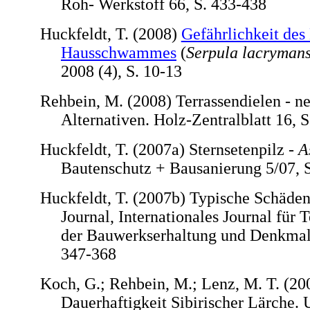
Roh- Werkstoff 66, S. 433-438
Huckfeldt, T. (2008)
Gefährlichkeit des
Hausschwammes
(
Serpula lacryman
2008 (4), S. 10-13
Rehbein, M. (2008) Terrassendielen - n
Alternativen. Holz-Zentralblatt 16, 
Huckfeldt, T. (2007a) Sternsetenpilz -
A
Bautenschutz + Bausanierung 5/07, S
Huckfeldt, T. (2007b) Typische Schäd
Journal, Internationales Journal für 
der Bauwerkserhaltung und Denkmals
347-368
Koch, G.; Rehbein, M.; Lenz, M. T. (20
Dauerhaftigkeit Sibirischer Lärche.