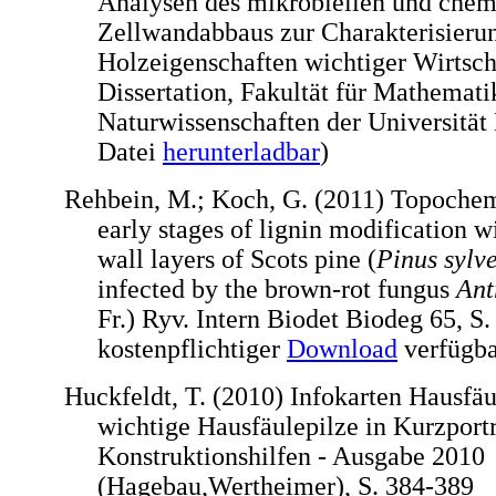
Analysen des mikrobiellen und chem
Zellwandabbaus zur Charakterisieru
Holzeigenschaften wichtiger Wirtsc
Dissertation, Fakultät für Mathemati
Naturwissenschaften der Universität
Datei
herunterladbar
)
Rehbein, M.; Koch, G. (2011) Topochemi
early stages of lignin modification wi
wall layers of Scots pine (
Pinus sylve
infected by the brown-rot fungus
Ant
Fr.) Ryv. Intern Biodet Biodeg 65, S.
kostenpflichtiger
Download
verfügba
Huckfeldt, T. (2010) Infokarten Hausfäu
wichtige Hausfäulepilze in Kurzportr
Konstruktionshilfen - Ausgabe 2010
(Hagebau,Wertheimer), S. 384-389