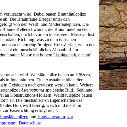
rn verursacht wird. Dabei bauen Braunfäulepilze
e ab. Die Braunfäule-Erreger unter den
gefolgt von den Weiß- und Moderfäulepilzen. Die
r Braune Kellerschwamm, die Braunfäuletrameten.
enschaften, noch bevor ein intensiverer Masseverlust
 in axialer Richtung, was zu dem typischen
 kommt zu einem ringförmigen Holz-Zerfall, wenn der
entsteht ein muschelähnliches Abbaubild. Im
eine braune Masse mit hohem Ligningehalt, die auf
 verursacht wird. Weißfäulepilze haben an Hölzern,
g als in Innenräumen. Eine Ausnahme bildet der
ßig in Gebäuden nachgewiesen werden kann. Weitere
nsetenpilze
(Asterostroma
spp.; siehe Bild), Seitlinge
drei an Konstruktions-Hölzern. Weißfäulepilze bauen
toff) ab. Die mechanischen Eigenschaften des
ßfaules Holz wird faserig, weich und meist im
zur Faserrichtung erfolgt nicht.
H
ausfäuelpilze
n
und
Hausschwamm
,
vor
mpressum
,
Datenschutz