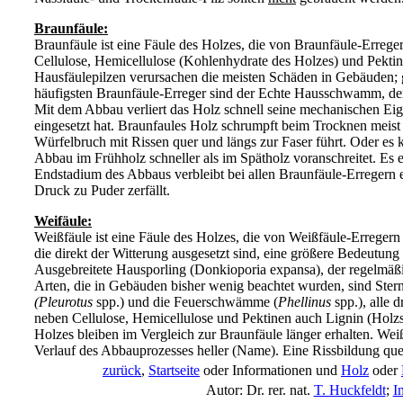
Braunfäule:
Braunfäule ist eine Fäule des Holzes, die von Braunfäule-Errege
Cellulose, Hemicellulose (Kohlenhydrate des Holzes) und Pektin
Hausfäulepilzen verursachen die meisten Schäden in Gebäuden; 
häufigsten Braunfäule-Erreger sind der Echte Hausschwamm, de
Mit dem Abbau verliert das Holz schnell seine mechanischen Eig
eingesetzt hat. Braunfaules Holz schrumpft beim Trocknen meist
Würfelbruch mit Rissen quer und längs zur Faser führt. Oder es
Abbau im Frühholz schneller als im Spätholz voranschreitet. Es 
Endstadium des Abbaus verbleibt bei allen Braunfäule-Erregern 
Druck zu Puder zerfällt.
Weifäule:
Weißfäule ist eine Fäule des Holzes, die von Weißfäule-Erregern
die direkt der Witterung ausgesetzt sind, eine größere Bedeutun
Ausgebreitete Hausporling (Donkioporia expansa), der regelmä
Arten, die in Gebäuden bisher wenig beachtet wurden, sind Ster
(Pleurotus
spp.) und die Feuerschwämme (
Phellinus
spp.), alle 
neben Cellulose, Hemicellulose und Pektinen auch Lignin (Holzs
Holzes bleiben im Vergleich zur Braunfäule länger erhalten. Wei
Verlauf des Abbauprozesses heller (Name). Eine Rissbildung quer 
zurück
,
Startseite
oder Informationen und
Holz
oder
Autor: Dr. rer. nat.
T. Huckfeldt
;
I