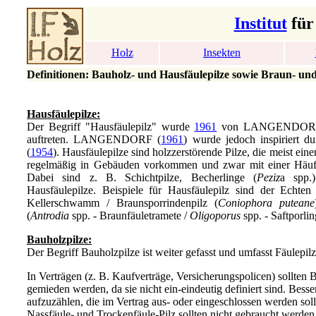
Institut
für
Holz
Insekten
Definitionen: Bauholz- und Hausfäulepilze sowie Braun- un
Hausfäulepilze:
Der Begriff "Hausfäulepilz" wurde
1961
von LANGENDORF für
auftreten. LANGENDORF (
1961
) wurde jedoch inspiriert d
(
1954
). Hausfäulepilze sind holzzerstörende Pilze, die meist ein
regelmäßig in Gebäuden vorkommen und zwar mit einer Häufig
Dabei sind z. B. Schichtpilze, Becherlinge (
Peziz
a spp.
Hausfäulepilze. Beispiele für Hausfäulepilz sind der Echt
Kellerschwamm / Braunsporrindenpilz (
Coniophora puteane
(
Antrodia
spp. - Braunfäuletramete /
Oligoporus
spp. - Saftporlin
Bauholzpilze:
Der Begriff Bauholzpilze ist weiter gefasst und umfasst Fäule
In Verträgen (z. B. Kaufverträge, Versicherungspolicen) sollten
gemieden werden, da sie nicht ein-eindeutig definiert sind. Bess
aufzuzählen, die im Vertrag aus- oder eingeschlossen werden so
Nassfäule- und Trockenfäule-Pilz sollten
nicht
gebraucht werden