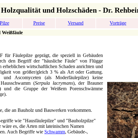
 Holzqualität und Holzschäden - Dr. Rehbei
Pilze
Preise
Versand
Vorträge
d Weißfäule
 Fäulepilze geprägt, die speziell in Gebäuden
urch den Begriff der "häusliche Fäule" von Flügge
en erheblichen wirtschaftlichen Schaden anrichten und
keit von größer/gleich 3 % als Art oder Gattung.
) und Ascomyceten (als Moderfäulepilze) keine
en Hausschwamm (
Serpula lacrymans
), der Brauner
) und die Gruppe der Weißem Porenschwämme
ge).
pilze, die an Bauholz und Bauwerken vorkommen.
 Begriffe wie "Hausfäulepilze" und "Bauholzpilze"
er wäre es, die Arten mit lateinischen Namen
llen. Auch Begriffe wie
Schwamm
, Gebäude-,
.